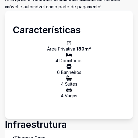
imóvel e automóvel como parte de pagamento!
Características
Área Privativa
180
m²
4
Dormitório
s
6
Banheiro
s
4
Suíte
s
4
Vaga
s
Infraestrutura
Churrasq Cond