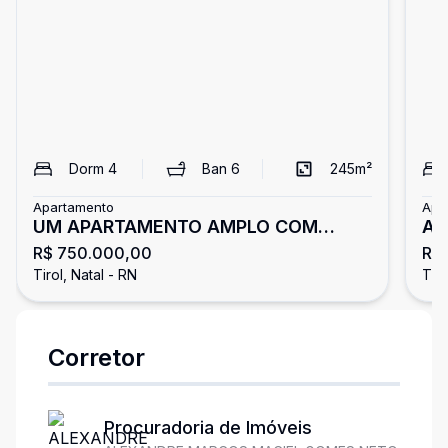
Dorm
4
Ban
6
245
m²
Apartamento
Apa
UM APARTAMENTO AMPLO COM
AP
R$ 750.000,00
R$
VISTA PARA O PARQUE DAS DUNAS
CO
Tirol, Natal - RN
Tiro
Corretor
Procuradoria de Imóveis