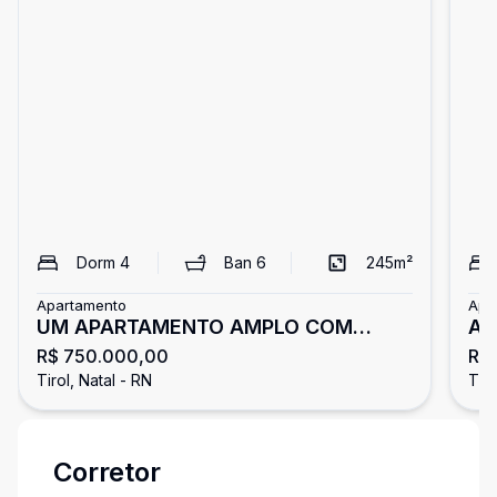
Dorm
4
Ban
6
245
m²
Apartamento
Apa
UM APARTAMENTO AMPLO COM
AP
R$ 750.000,00
R$
VISTA PARA O PARQUE DAS DUNAS
CO
Tirol, Natal - RN
Tiro
Corretor