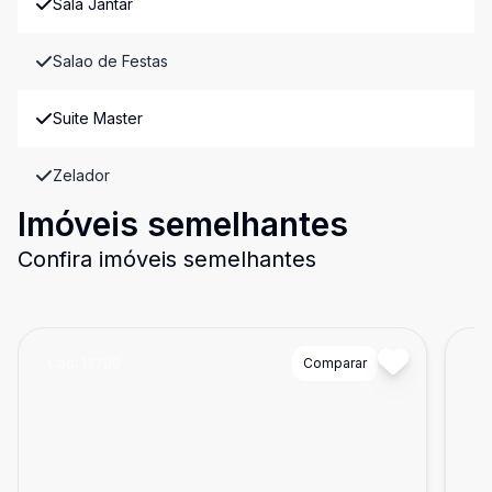
Sala Jantar
Salao de Festas
Suite Master
Zelador
Imóveis semelhantes
Confira imóveis semelhantes
Cód:
12780
Comparar
Có