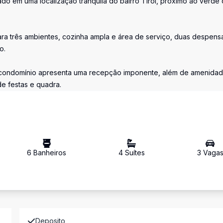
do em uma localização tranquila do bairro Tirol, próximo ao verde
ara três ambientes, cozinha ampla e área de serviço, duas despens
o.
o condomínio apresenta uma recepção imponente, além de amenida
de festas e quadra.
6
Banheiro
s
4
Suíte
s
3
Vaga
Deposito