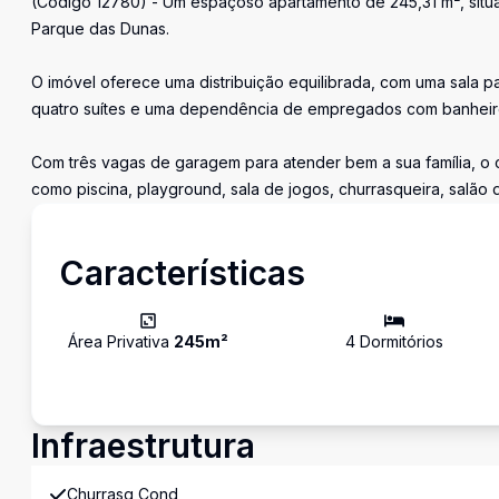
(Código 12780) - Um espaçoso apartamento de 245,31 m², situa
Parque das Dunas.
O imóvel oferece uma distribuição equilibrada, com uma sala p
quatro suítes e uma dependência de empregados com banheir
Com três vagas de garagem para atender bem a sua família, 
como piscina, playground, sala de jogos, churrasqueira, salão 
Características
Área Privativa
245
m²
4
Dormitório
s
Infraestrutura
Churrasq Cond