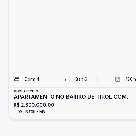
Dorm
4
Ban
6
180
m
Apartamento
APARTAMENTO NO BAIRRO DE TIROL COM
R$ 2.300.000,00
180M2
Tirol, Natal - RN