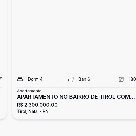
²
Dorm
4
Ban
6
180
Apartamento
APARTAMENTO NO BAIRRO DE TIROL COM
R$ 2.300.000,00
180M2
Tirol, Natal - RN