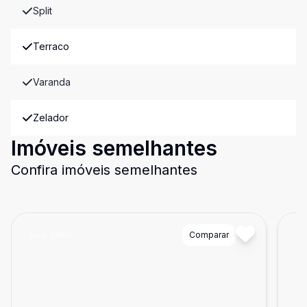
Split
Terraco
Varanda
Zelador
Imóveis semelhantes
Confira imóveis semelhantes
Cód:
2900
Comparar
Có