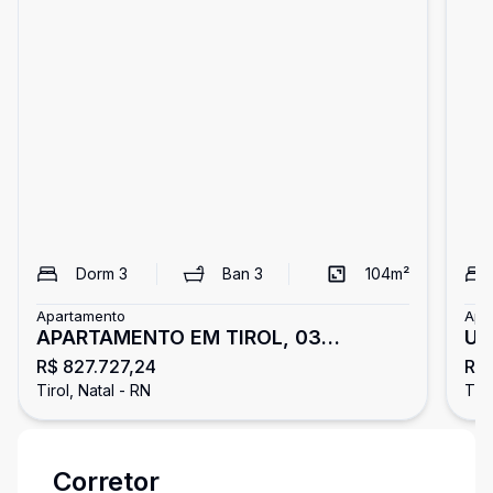
Dorm
3
Ban
3
104
m²
Apartamento
Apa
APARTAMENTO EM TIROL, 03
UM
R$ 827.727,24
R$
DORMITÓRIOS
PR
Tirol, Natal - RN
Tiro
PA
Corretor