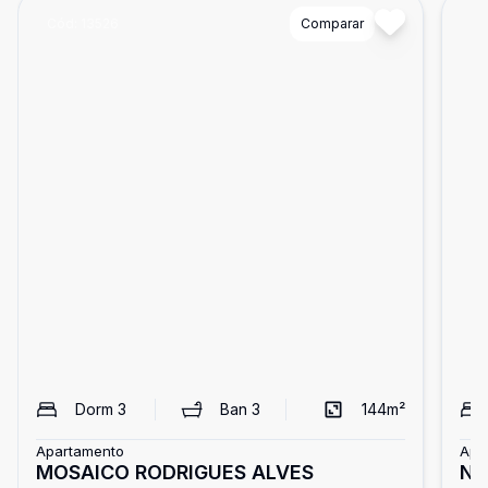
Cód:
13526
Comparar
Có
Dorm
3
Ban
3
144
m²
Apartamento
Apa
MOSAICO RODRIGUES ALVES
NO