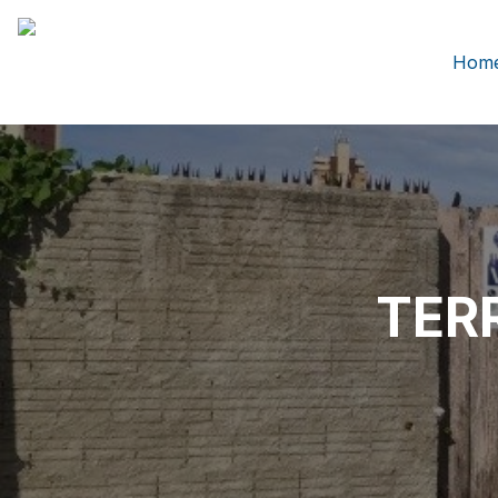
Hom
TER