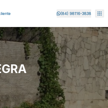
liente
(84) 98116-3838
EGRA