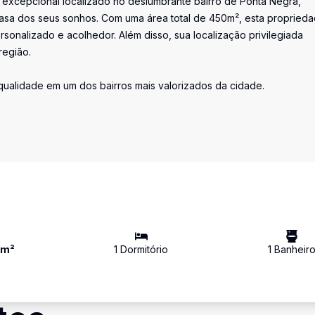
 excepcional localizado no deslumbrante bairro de Ponta Negra,
 casa dos seus sonhos. Com uma área total de 450m², esta propried
sonalizado e acolhedor. Além disso, sua localização privilegiada
região.
qualidade em um dos bairros mais valorizados da cidade.
0
m²
1
Dormitório
1
Banheir