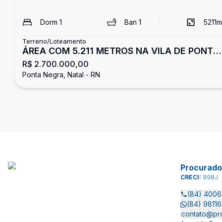
Dorm
1
Ban
1
5211
m
Terreno/Loteamento
ÁREA COM 5.211 METROS NA VILA DE PONTA
R$ 2.700.000,00
NEGRA
Ponta Negra, Natal - RN
Procurado
CRECI:
998J
(84) 400
(84) 9811
contato@pro