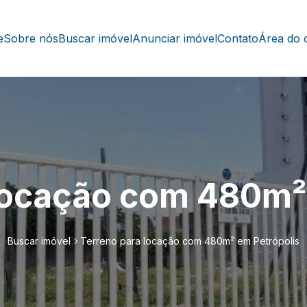
e
Sobre nós
Buscar imóvel
Anunciar imóvel
Contato
Área do c
locação com 480m²
Buscar imóvel
Terreno para locação com 480m² em Petrópolis