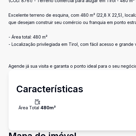
(CÓD. 8761) - Terreno comercial para alugar em Tirol - 480 m²
Excelente terreno de esquina, com 480 m² (22,8 X 22,5), loca
que desejam construir seu comércio ou franquia em ponto estra
- Área total: 480 m²
- Localização privilegiada em Tirol, com fácil acesso e grande v
Agende já sua visita e garanta o ponto ideal para o seu negóci
Características
Área Total
480
m²