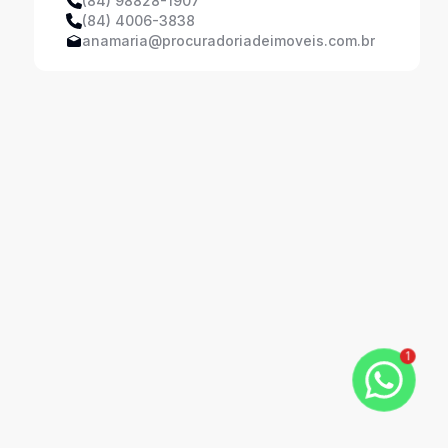
(84) 98828-1907
(84) 4006-3838
anamaria@procuradoriadeimoveis.com.br
1