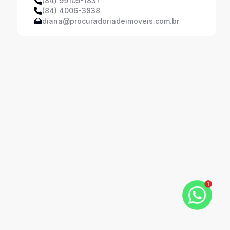
(84) 99105-1831
(84) 4006-3838
diana@procuradoriadeimoveis.com.br
1