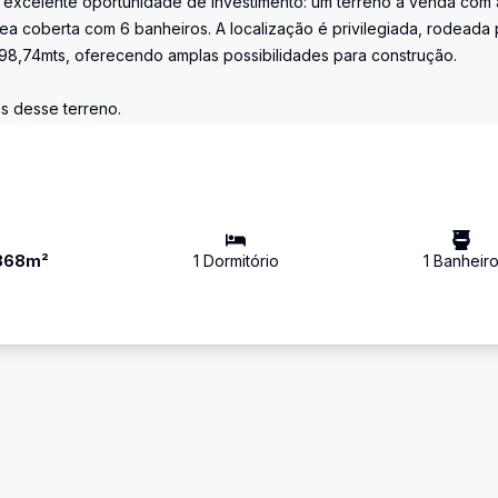
 excelente oportunidade de investimento: um terreno à venda com 
ea coberta com 6 banheiros. A localização é privilegiada, rodeada 
98,74mts, oferecendo amplas possibilidades para construção.
es desse terreno.
868
m²
1
Dormitório
1
Banheir