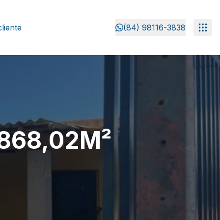
liente
(84) 98116-3838
.868,02M²