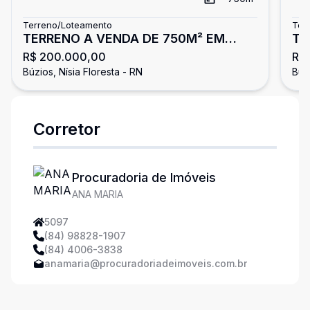
Terreno/Loteamento
Ter
TERRENO A VENDA DE 750M² EM
TE
R$ 200.000,00
R$
BUZIOS, NISIA FLORESTA
Búzios, Nísia Floresta - RN
Búzi
Corretor
Procuradoria de Imóveis
ANA MARIA
5097
(84) 98828-1907
(84) 4006-3838
anamaria@procuradoriadeimoveis.com.br