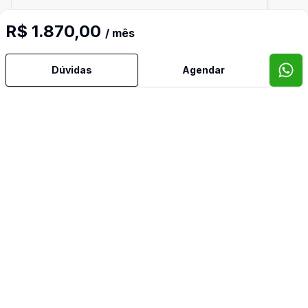
R$ 1.870,00
/ mês
Dúvidas
Agendar
Ban
3
27
m²
Sala Comercial
SALA PARA DENTISTA NO TIROL
R$ 1.000,00
/ mês
Tirol, NATAL - RN