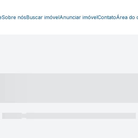
e
Sobre nós
Buscar imóvel
Anunciar imóvel
Contato
Área do c
----- ---- ---- -- ----
----- -----
----- ----- -- ------ ---- ---- -- ----- ----- ----- --- ------