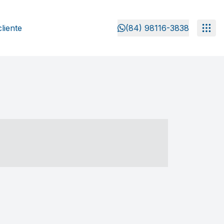
liente
(84) 98116-3838
- ----- ----- --