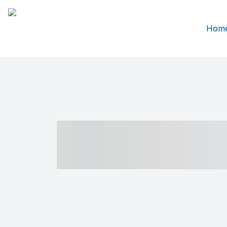
Hom
----- ----- -- -
- ------