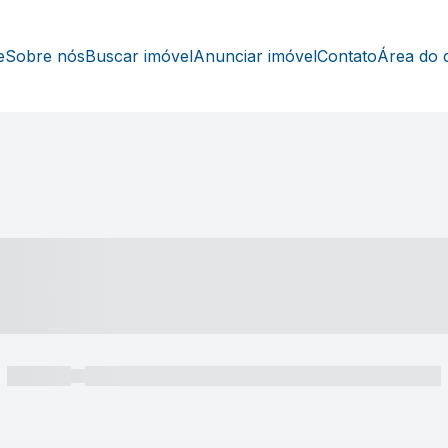
e
Sobre nós
Buscar imóvel
Anunciar imóvel
Contato
Área do c
----- ---- ---- -- ----
----- -----
----- ----- -- ------ ---- ---- -- ----- ----- ----- --- ------