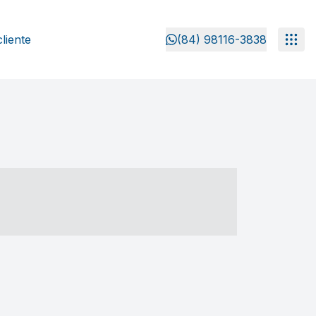
liente
(84) 98116-3838
- ----- ----- --