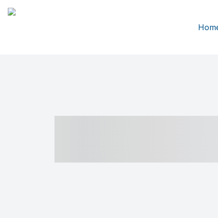
Hom
----- ----- -- -
- ------