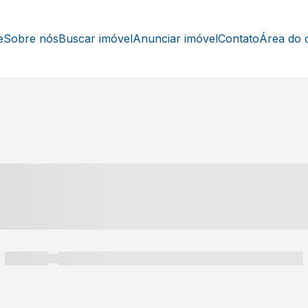
e
Sobre nós
Buscar imóvel
Anunciar imóvel
Contato
Área do c
----- ---- ---- -- ----
----- -----
----- ----- -- ------ ---- ---- -- ----- ----- ----- --- ------