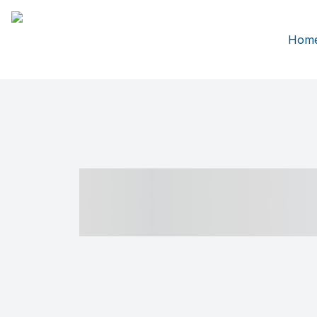
Hom
----- ----- -- -
- ------