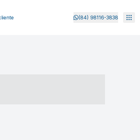
liente
(84) 98116-3838
- ----- ----- --