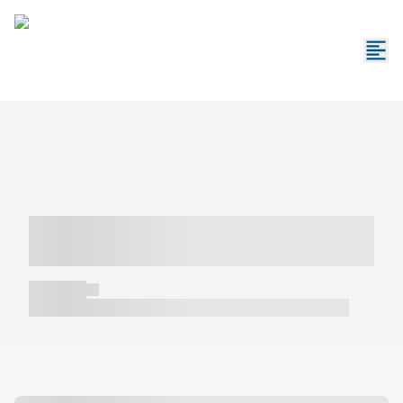
----- ----- -- ------ ---- ---- -- ----- -----
----- --- ------
----- -----
----- ----- -- ------ ---- ---- -- ----- ----- ----- --- ------