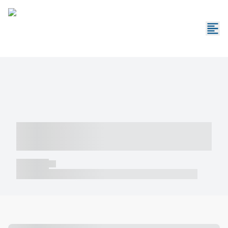
----- ----- -- ------ ---- ---- -- ----- -----
----- --- ------
----- -----
----- ----- -- ------ ---- ---- -- ----- ----- ----- --- ------