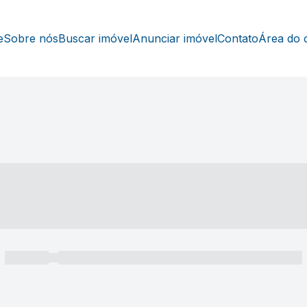
e
Sobre nós
Buscar imóvel
Anunciar imóvel
Contato
Área do c
----- ---- ---- -- ----
----- -----
----- ----- -- ------ ---- ---- -- ----- ----- ----- --- ------