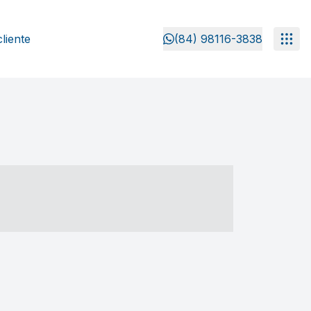
liente
(84) 98116-3838
- ----- ----- --