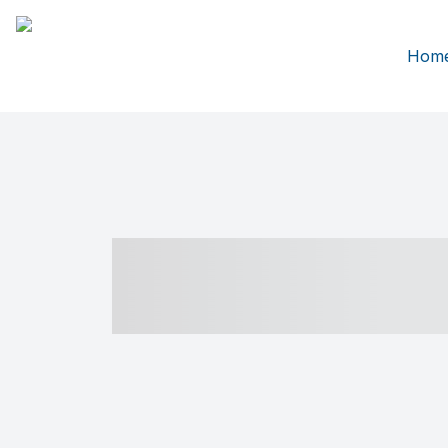
Hom
----- ----- -- -
- ------