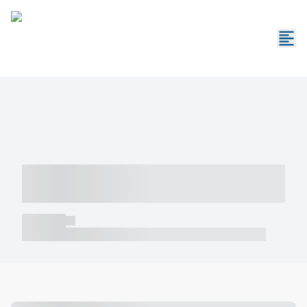
----- ----- -- ------ ---- ---- -- ----- -----
----- --- ------
----- -----
----- ----- -- ------ ---- ---- -- ----- ----- ----- --- ------