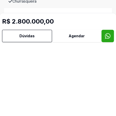
Churrasqueira
Copa Cozinha
R$ 2.800.000,00
Cozinha Montada
Dúvidas
Agendar
Depend Empreg
Despensa
Estar Intimo
Lavabo
Hall
Piscina