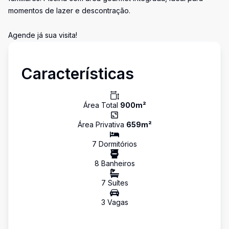
momentos de lazer e descontração.
Agende já sua visita!
Características
Área Total
900
m²
Área Privativa
659
m²
7
Dormitório
s
8
Banheiro
s
7
Suíte
s
3
Vaga
s