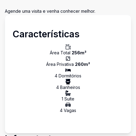
Agende uma visita e venha conhecer melhor.
Características
Área Total
256
m²
Área Privativa
260
m²
4
Dormitório
s
4
Banheiro
s
1
Suíte
4
Vaga
s