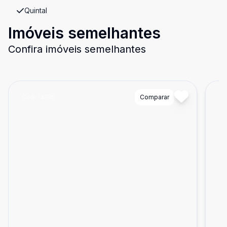
Quintal
Imóveis semelhantes
Confira imóveis semelhantes
Cód:
13285
Comparar
Có