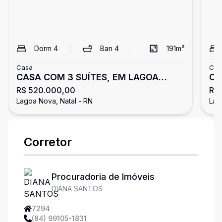
Dorm
4
Ban
4
191
m²
Casa
Cas
CASA COM 3 SUÍTES, EM LAGOA
CA
R$ 520.000,00
R$
NOVA
Lagoa Nova, Natal - RN
Lag
Corretor
Procuradoria de Imóveis
DIANA SANTOS
7294
(84) 99105-1831