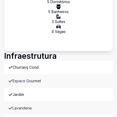
5
Dormitório
s
5
Banheiro
s
3
Suíte
s
4
Vaga
s
Infraestrutura
Churrasq Cond
Espaco Gourmet
Jardim
Lavanderia