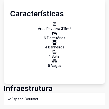
Características
Área Privativa
311
m²
6
Dormitório
s
4
Banheiro
s
1
Suíte
5
Vaga
s
Infraestrutura
Espaco Gourmet