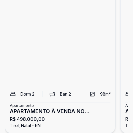
Dorm
2
Ban
2
98
m²
Apartamento
Apa
APARTAMENTO À VENDA NO
AP
R$ 498.000,00
R$
RESIDENCIAL THERRA LUNA
ED
Tirol, Natal - RN
Tiro