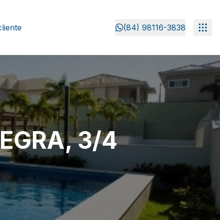
liente
(84) 98116-3838
GRA, 3/4