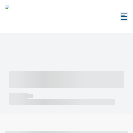
----- ----- -- ------ ---- ---- -- ----- -----
----- --- ------
----- -----
----- ----- -- ------ ---- ---- -- ----- ----- ----- --- ------