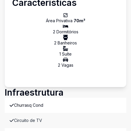
Características
Área Privativa
70
m²
2
Dormitório
s
2
Banheiro
s
1
Suíte
2
Vaga
s
Infraestrutura
Churrasq Cond
Circuito de TV