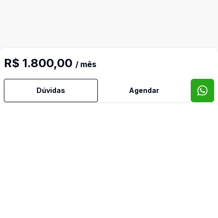
R$ 1.800,00
/ mês
Mais informações
Dúvidas
Agendar
Area Servico
Copa Cozinha
Cozinha Americana
Mobiliado
Portaria 24h