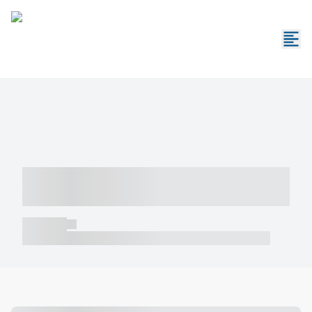
----- ----- -- ------ ---- ---- -- ----- -----
----- --- ------
----- -----
----- ----- -- ------ ---- ---- -- ----- ----- ----- --- ------