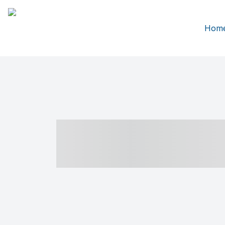
Hom
----- ----- -- -
- ------