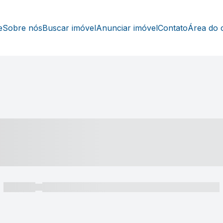
e
Sobre nós
Buscar imóvel
Anunciar imóvel
Contato
Área do c
----- ---- ---- -- ----
----- -----
----- ----- -- ------ ---- ---- -- ----- ----- ----- --- ------