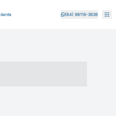
liente
(84) 98116-3838
- ----- ----- --