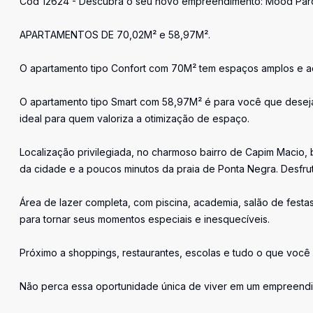
Cód 12624 - Descubra o seu novo empreendimento: Mood Pa
APARTAMENTOS DE 70,02M² e 58,97M².
O apartamento tipo Confort com 70M² tem espaços amplos e ac
O apartamento tipo Smart com 58,97M² é para você que deseja 
ideal para quem valoriza a otimização de espaço.
Localização privilegiada, no charmoso bairro de Capim Macio, 
da cidade e a poucos minutos da praia de Ponta Negra. Desfrut
Área de lazer completa, com piscina, academia, salão de fest
para tornar seus momentos especiais e inesquecíveis.
Próximo a shoppings, restaurantes, escolas e tudo o que você
Não perca essa oportunidade única de viver em um empreendim