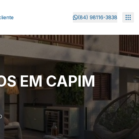
liente
(84) 98116-3838
S EM CAPIM
O