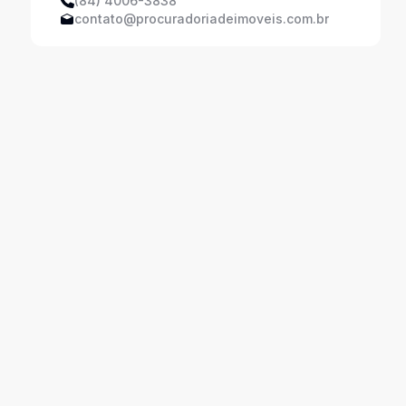
(84) 4006-3838
contato@procuradoriadeimoveis.com.br