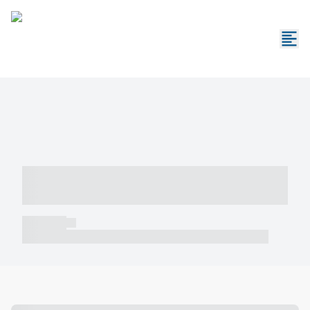
----- ----- -- ------ ---- ---- -- ----- -----
----- --- ------
----- -----
----- ----- -- ------ ---- ---- -- ----- ----- ----- --- ------